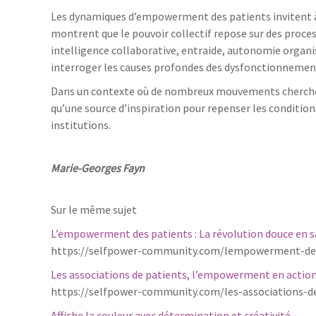
Les dynamiques d’empowerment des patients invitent à
montrent que le pouvoir collectif repose sur des proces
intelligence collaborative, entraide, autonomie organi
interroger les causes profondes des dysfonctionnem
Dans un contexte où de nombreux mouvements cherchent
qu’une source d’inspiration pour repenser les condition
institutions.
Marie-Georges
Fayn
Sur le même sujet
L’empowerment des patients : La révolution douce en 
https://selfpower-community.com/lempowerment-des-
Les associations de patients, l’empowerment en actio
https://selfpower-community.com/les-associations-
Affiche la couleur avec détermination et créativité…