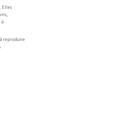
 Elles
irs,
 à
à reproduire
s