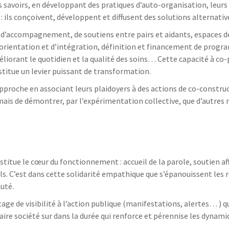
urs savoirs, en développant des pratiques d’auto-organisation, leu
 ils conçoivent, développent et diffusent des solutions alternativ
 d’accompagnement, de soutiens entre pairs et aidants, espaces d
d’orientation et d’intégration, définition et financement de prog
liorant le quotidien et la qualité des soins… Cette capacité à co-
stitue un levier puissant de transformation.
proche en associant leurs plaidoyers à des actions de co-construct
is de démontrer, par l’expérimentation collective, que d’autres
titue le cœur du fonctionnement : accueil de la parole, soutien aff
. C’est dans cette solidarité empathique que s’épanouissent les 
uté.
ge de visibilité à l’action publique (manifestations, alertes… ) q
faire société sur dans la durée qui renforce et pérennise les dynam