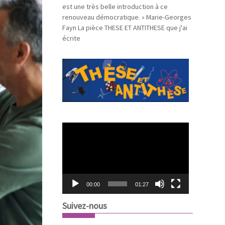
est une très belle introduction à ce
renouveau démocratique. » Marie-Georges
Fayn La pièce THESE ET ANTITHESE que j'ai
écrite
L
e
c
t
e
u
00:00
01:27
r
v
Suivez-nous
i
d