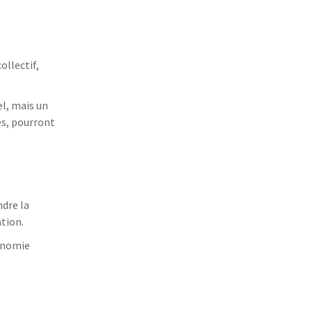
ollectif,
l, mais un
es, pourront
ndre la
ation.
tonomie