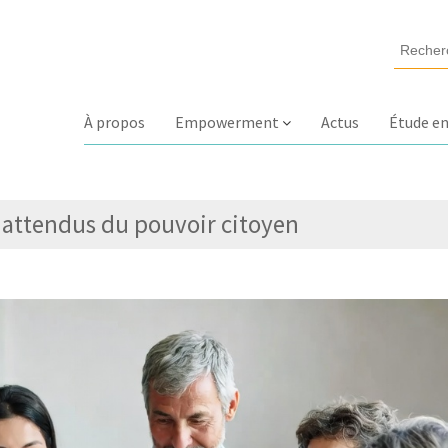
À propos
Empowerment
Actus
Étude en
inattendus du pouvoir citoyen