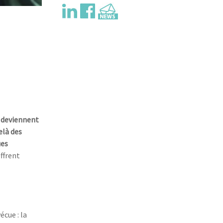
é
o
s deviennent
elà des
ues
ffrent
écue : la