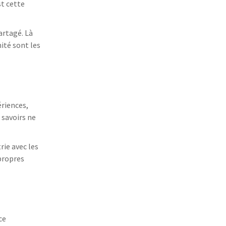
st cette
artagé. Là
ité sont les
ériences,
 savoirs ne
rie avec les
 propres
ce