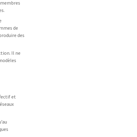
rs membres
es.
e
rammes de
produire des
ion. Il ne
 modèles
ectif et
réseaux
u’au
iques