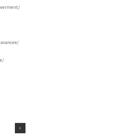
owerment/
-avancee/
e/