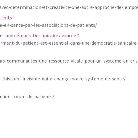
-avec-determination-et-creativite-une-autre-approche-de-lemp
tients
-en-sante-par-les-associations-de-patients/
ns une démocratie sanitaire avancée ?
ment-du-patient-est-essentiel-dans-une-democratie-sanitaire
urs-communautes-une-ressource-vitale-pour-un-systeme-en-cris
lhistoire-invisible-qui-a-change-notre-systeme-de-sante/
sion-forum-de-patients/