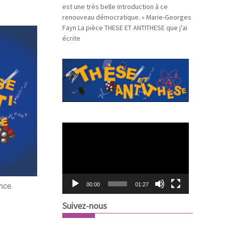
est une très belle introduction à ce
renouveau démocratique. » Marie-Georges
Fayn La pièce THESE ET ANTITHESE que j'ai
écrite
L
e
c
t
e
u
nce.
00:00
01:27
r
v
Suivez-nous
i
d