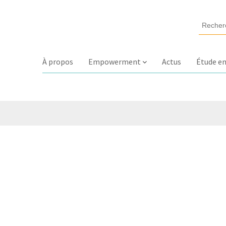
À propos
Empowerment
Actus
Étude en