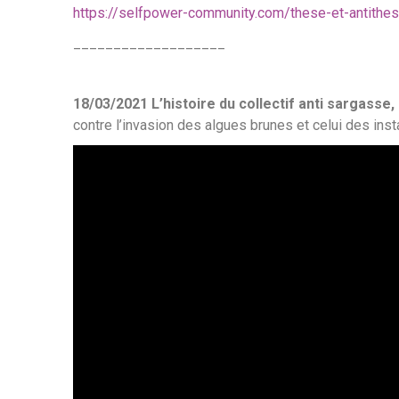
https://selfpower-community.com/these-et-antithe
___________________
18/03/2021 L’histoire du collectif anti sargasse, c
contre l’invasion des algues brunes et celui des inst