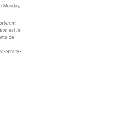
on Monday,
orteront
tion est la
ents de
ve-enmity-