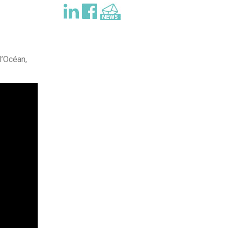
é
o
l’Océan,