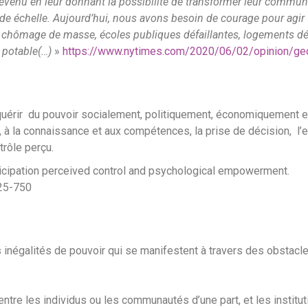
evenu en leur donnant la possibilité de transformer leur commu
ande échelle. Aujourd’hui, nous avons besoin de courage pour agir 
 chômage de masse, écoles publiques défaillantes, logements dé
u potable(…)
»
https://www.nytimes.com/2020/06/02/opinion/ge
cquérir du pouvoir socialement, politiquement, économiquement e
 à la connaissance et aux compétences, la prise de décision, l’ef
trôle perçu.
ticipation perceived control and psychological empowerment.
725-750
es inégalités de pouvoir qui se manifestent à travers des obstacl
ntre les individus ou les communautés d’une part, et les institu