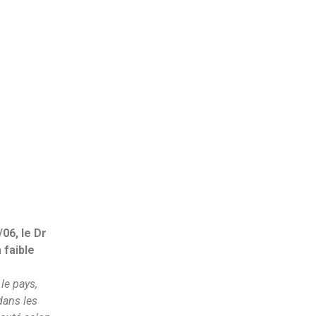
06, le Dr
faible
le pays,
dans les