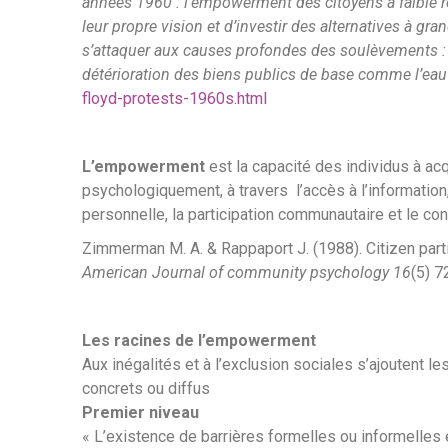
années 1960 : l’empowerment des citoyens à faible r
leur propre vision et d’investir des alternatives à gr
s’attaquer aux causes profondes des soulèvements :
détérioration des biens publics de base comme l’ea
floyd-protests-1960s.html
L’empowerment
est la capacité des individus à a
psychologiquement, à travers l’accès à l’information,
personnelle, la participation communautaire et le con
Zimmerman M. A. & Rappaport J. (1988). Citizen par
American Journal of community psychology
16
(5) 
Les racines de l’empowerment
Aux inégalités et à l’exclusion sociales s’ajoutent l
concrets ou diffus
Premier niveau
« L’existence de barrières formelles ou informelles e