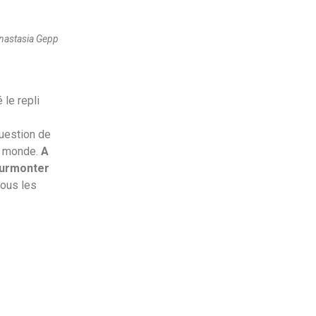
Anastasia Gepp
le repli
s
uestion de
ur monde.
A
surmonter
tous les