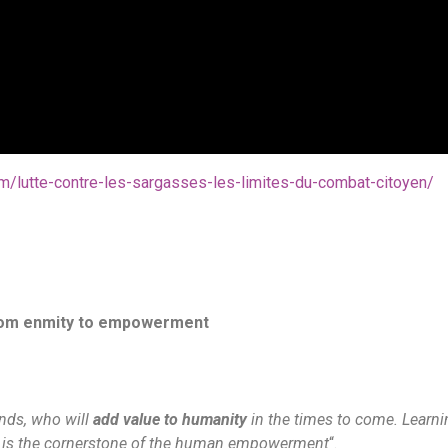
m/lutte-contre-les-sargasses-les-limites-du-combat-citoyen/
om enmity to empowerment
inds, who will
add value to humanity
in the times to come. Learn
ion is the cornerstone of the human empowerment
“.