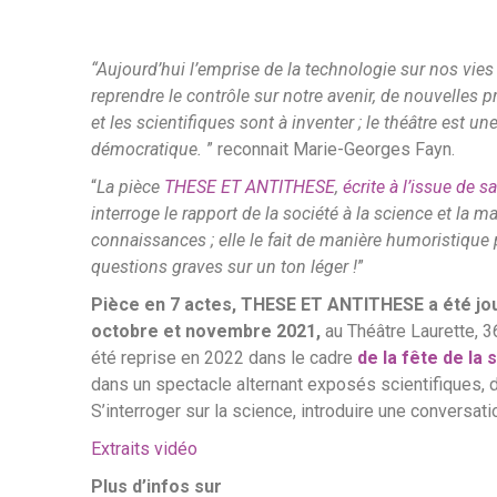
t
t
a
y
i
“Aujourd’hui l’emprise de la technologie sur nos vies
r
reprendre le contrôle sur notre avenir, de nouvelles p
e
et les scientifiques sont à inventer ; le théâtre est u
s
démocratique.
” reconnait Marie-Georges Fayn.
u
r
“
La pièce
THESE ET ANTITHESE
,
écrite à l’issue de
l
interroge le rapport de la société à la science et la
'
connaissances ; elle le fait de manière humoristique 
e
questions graves sur un ton léger !
”
m
p
Pièce en 7 actes, THESE ET ANTITHESE a été jou
o
octobre et novembre 2021,
au Théâtre Laurette, 3
w
été reprise en 2022 dans le cadre
de la fête de la 
e
dans un spectacle alternant exposés scientifiques, d
r
S’interroger sur la science, introduire une conversati
m
e
Extraits vidéo
n
t
Plus d’infos sur