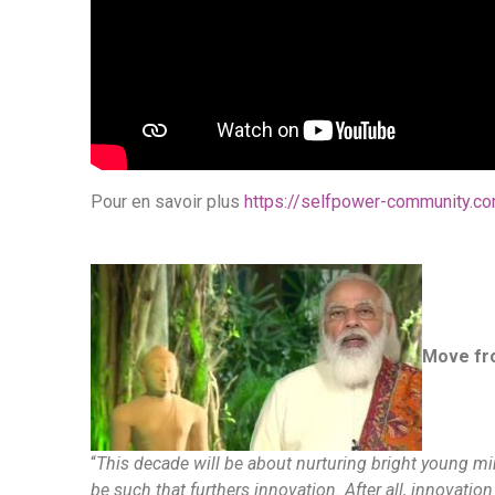
Pour en savoir plus
https://selfpower-community.co
Move fr
“
This decade will be about nurturing bright young m
be such that furthers innovation. After all, innovat