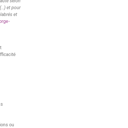
nauté selon
(…) et pour
labrés et
orge-
t
ficacité
es
tions ou