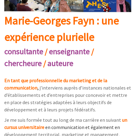
y
s
u
r
Marie-Georges Fayn : u
ne
l
'
e
expérience plurielle
m
p
o
consultante
/
enseignante
/
w
e
chercheure
/
auteure
r
m
e
n
En tant que professionnelle du marketing et de la
t
communication
,
j’interviens auprès d’instances nationales et
d’établissements et d’entreprises pour concevoir et mettre
en place des stratégies adaptées à leurs objectifs de
développement et à leurs projets fédératifs.
Je me suis formée tout au long de ma carrière en suivant
un
cursus universitaire
en communication et également en
développement territorial, marketing et management.