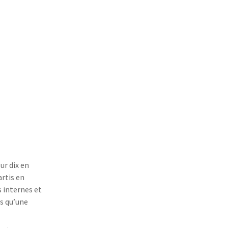
ur dix en
rtis en
 internes et
ès qu’une