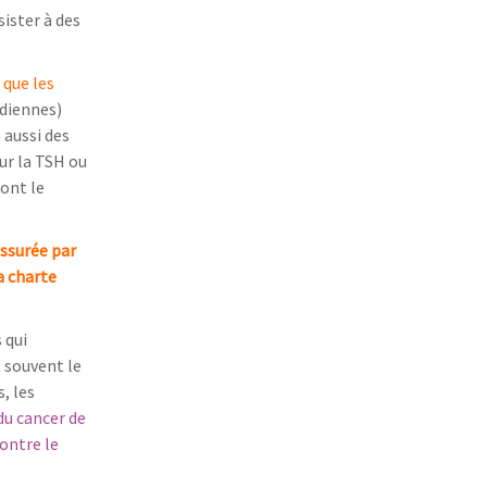
sister à des
 que les
ïdiennes)
 aussi des
ur la TSH ou
ont le
assurée par
a charte
 qui
t souvent le
, les
du cancer de
ontre le