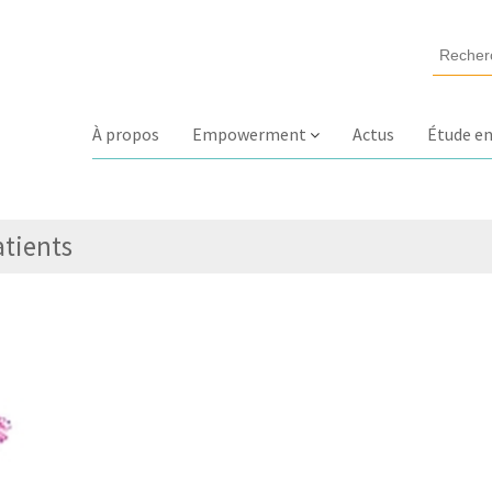
À propos
Empowerment
Actus
Étude en
tients