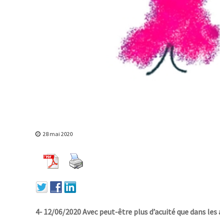
t
t
a
y
i
r
e
s
u
r
l
'
e
m
p
28 mai 2020
o
w
e
r
m
e
n
4- 12/06/2020 Avec peut-être plus d’acuité que dans le
t