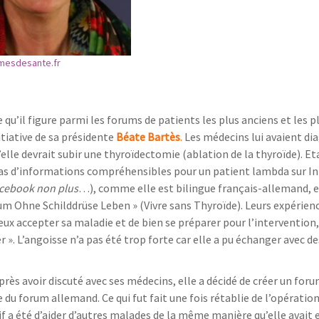
mesdesante.fr
 qu’il figure parmi les forums de patients les plus anciens et les p
tiative de sa présidente
Béate Bartès
.
Les médecins lui avaient di
u’elle devrait subir une thyroïdectomie (ablation de la thyroïde). 
pas d’informations compréhensibles pour un patient lambda sur In
Facebook non plus
…), comme elle est bilingue français-allemand, e
m Ohne Schilddrüse Leben » (Vivre sans Thyroïde). Leurs expérien
 accepter sa maladie et de bien se préparer pour l’intervention,
r ». L’angoisse n’a pas été trop forte car elle a pu échanger avec d
près avoir discuté avec ses médecins, elle a décidé de créer un for
du forum allemand. Ce qui fut fait une fois rétablie de l’opération
ctif a été d’aider d’autres malades de la même manière qu’elle avai