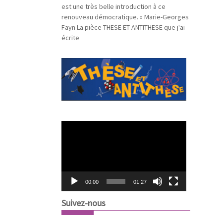
est une très belle introduction à ce
renouveau démocratique. » Marie-Georges
Fayn La pièce THESE ET ANTITHESE que j'ai
écrite
L
e
c
t
e
u
00:00
01:27
r
v
Suivez-nous
i
d