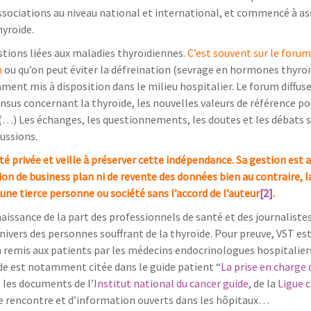
associations au niveau national et international, et commencé à as
hyroïde.
stions liées aux maladies thyroïdiennes.
C’est souvent sur le forum
n
ou qu’on peut éviter la défreination (sevrage en hormones thyro
ament mis à disposition dans le milieu hospitalier.
Le forum diffuse
sus concernant la thyroïde, les nouvelles valeurs de référence po
(…) Les échanges, les questionnements, les doutes et les débats s
ussions.
té privée et veille à préserver cette indépendance. Sa gestion est 
on de business plan ni de revente des données bien au contraire, l
une tierce personne ou société sans l’accord de l’auteur
[2]
.
nnaissance de la part des professionnels de santé et des journalistes
nivers des personnes souffrant de la thyroïde. Pour preuve, VST es
remis aux patients par les médecins endocrinologues hospitaliers
ïde est notamment citée dans le guide patient “
La prise en charge 
s les documents de l’
Institut national du cancer guide
, de la
Ligue c
de rencontre et d’information ouverts dans les hôpitaux…