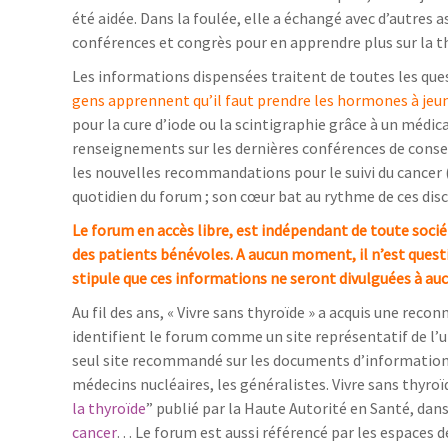
été aidée. Dans la foulée, elle a échangé avec d’autres 
conférences et congrès pour en apprendre plus sur la t
Les informations dispensées traitent de toutes les que
gens apprennent qu’il faut prendre les hormones à jeu
pour la cure d’iode ou la scintigraphie grâce à un médic
renseignements sur les dernières conférences de consen
les nouvelles recommandations pour le suivi du cancer 
quotidien du forum ; son cœur bat au rythme de ces disc
Le forum en accès libre, est indépendant de toute socié
des patients bénévoles. A aucun moment, il n’est questi
stipule que ces informations ne seront divulguées à auc
Au fil des ans, « Vivre sans thyroïde » a acquis une reco
identifient le forum comme un site représentatif de l’u
seul site recommandé sur les documents d’information 
médecins nucléaires, les généralistes. Vivre sans thyro
la thyroïde
” publié par la Haute Autorité en Santé, dan
cancer
… Le forum est aussi référencé par les espaces 