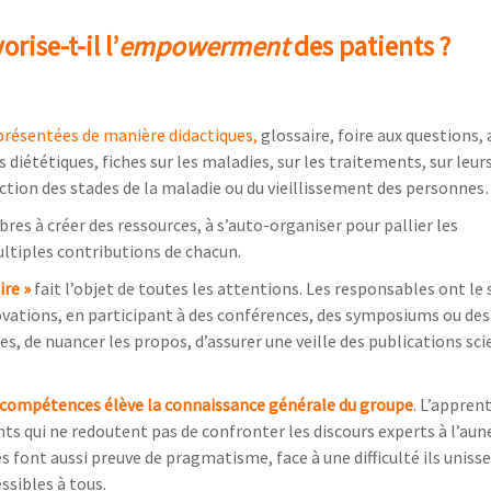
ise-t-il l’
empowerment
des patients ?
présentées de manière didactiques,
glossaire, foire aux questions,
tétiques, fiches sur les maladies, sur les traitements, sur leurs
nction des stades de la maladie ou du vieillissement des personne
res à créer des ressources, à s’auto-organiser pour pallier les
ltiples contributions de chacun.
re »
fait l’objet de toutes les attentions. Les responsables ont le 
ovations, en participant à des conférences, des symposiums ou des 
es, de nuancer les propos, d’assurer une veille des publications sci
-compétences élève la connaissance générale du groupe
. L’appren
nts qui ne redoutent pas de confronter les discours experts à l’aun
 font aussi preuve de pragmatisme, face à une difficulté ils unisse
ssibles à tous.