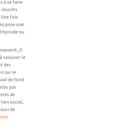
 à se faire
 inscrits
 Une fois
les pose une
 thyroïde ou
 souvent, il
à rassurer le
nt des
n sur le
vail de fond
ptés par
dotés de
lien social,
souci de
 ont