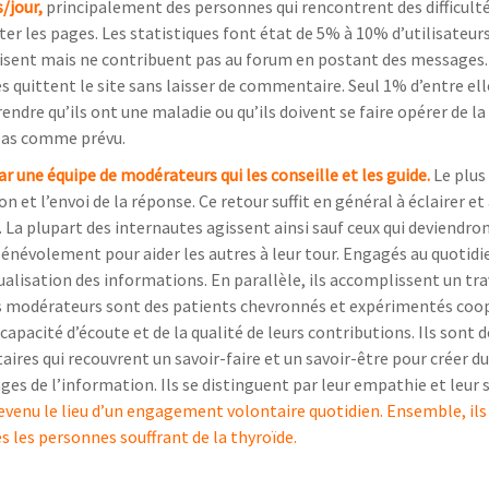
s/jour,
principalement des personnes qui rencontrent des difficultés
ter les pages. Les statistiques font état de 5% à 10% d’utilisateurs
 lisent mais ne contribuent pas au forum en postant des messages.
s quittent le site sans laisser de commentaire. Seul 1% d’entre el
ndre qu’ils ont une maladie ou qu’ils doivent se faire opérer de la
 pas comme prévu.
r une équipe de modérateurs qui les conseille et les guide.
Le plus
n et l’envoi de la réponse. Ce retour suffit en général à éclairer et 
La plupart des internautes agissent ainsi sauf ceux qui deviendro
énévolement pour aider les autres à leur tour. Engagés au quotidie
ctualisation des informations. En parallèle, ils accomplissent un tra
Ces modérateurs sont des patients chevronnés et expérimentés coo
 capacité d’écoute et de la qualité de leurs contributions. Ils sont 
es qui recouvrent un savoir-faire et un savoir-être pour créer du 
s de l’information. Ils se distinguent par leur empathie et leur 
devenu le lieu d’un engagement volontaire quotidien. Ensemble, ils
s les personnes souffrant de la thyroïde.