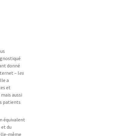
lus
agnostiqué
Etant donné
ternet – l
es
lle a
ces et
 mais aussi
es patients
um équivalent
 et du
t elle-même