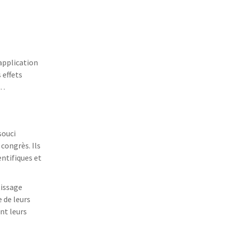
 application
 effets
s…
souci
congrès. Ils
entifiques et
tissage
e de leurs
nt leurs