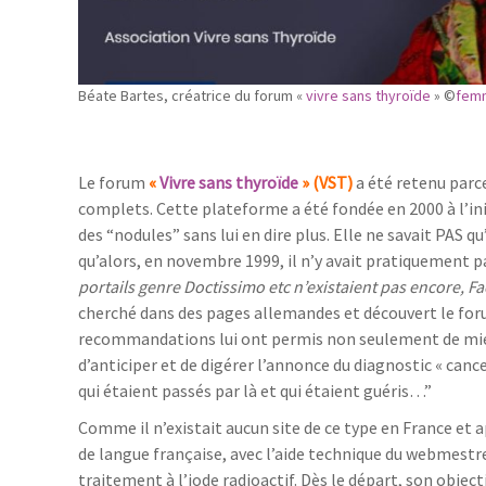
Béate Bartes, créatrice du forum «
vivre sans thyroïde
» ©
fem
Le forum
«
Vivre sans thyroïde
» (VST)
a été retenu parce
complets. Cette plateforme a été fondée en 2000 à l’ini
des “nodules” sans lui en dire plus. Elle ne savait PAS q
qu’alors, en novembre 1999, il n’y avait pratiquement 
portails genre Doctissimo etc n’existaient pas encore, 
cherché dans des pages allemandes et découvert le foru
recommandations lui ont permis non seulement de mieux
d’anticiper et de digérer l’annonce du diagnostic « cance
qui étaient passés par là et qui étaient guéris…”
Comme il n’existait aucun site de ce type en France et a
de langue française, avec l’aide technique du webmestre 
traitement à l’iode radioactif. Dès le départ, son obje