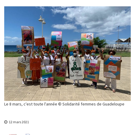
y
s
u
r
l
'
e
m
p
o
w
e
r
m
e
n
t
Le 8 mars, c'est toute l'année © Solidarité femmes de Guadeloupe
12 mars 2021