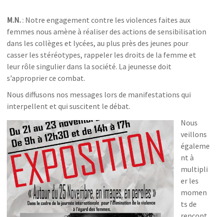
M.N.
: Notre engagement contre les violences faites aux
femmes nous amène à réaliser des actions de sensibilisation
dans les collèges et lycées, au plus près des jeunes pour
casser les stéréotypes, rappeler les droits de la femme et
leur rôle singulier dans la société. La jeunesse doit
s’approprier ce combat.
Nous diffusons nos messages lors de manifestations qui
interpellent et qui suscitent le débat.
Nous
veillons
égaleme
nt à
multipli
er les
momen
ts de
rencont