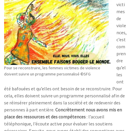
victi
mes
de
viole
nces,
c’est
com
pren
dre
qu’el
Pour se reconstruire, les femmes victimes de violence
doivent suivre un programme personnalisé ©SFG
les
ont
été bafouées et qu’elles ont besoin de se reconstruire. Pour
cela, elles doivent suivre un programme personnalisé afin de
se réinsérer pleinement dans la société et de redevenir des
personnes à part entière.
Concrètement nous avons mis en
place des ressources et des compétences
: l’accueil
téléphonique, l’écoute active pour évaluer les soutiens
nécessaires. Ensuite, nous avons établi des conventions avec