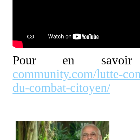
Pour en savo
community.com/lutte-cont
du-combat-citoyen/