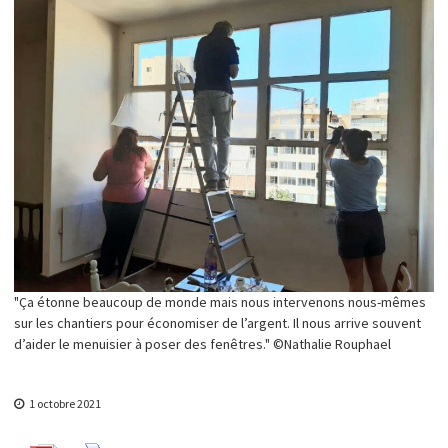
y
s
u
r
l
'
e
m
p
o
w
e
r
m
e
n
t
"Ça étonne beaucoup de monde mais nous intervenons nous-mêmes
sur les chantiers pour économiser de l’argent. Il nous arrive souvent
d’aider le menuisier à poser des fenêtres." ©Nathalie Rouphael
1 octobre 2021