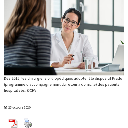
y
s
u
r
l
'
e
m
p
o
w
e
r
m
e
n
Dès 2015, les chirurgiens orthopédiques adoptent le dispositif Prado
t
(programme d'accompagnement du retour à domicile) des patients
hospitalisés. ©CHV
23 octobre 2020