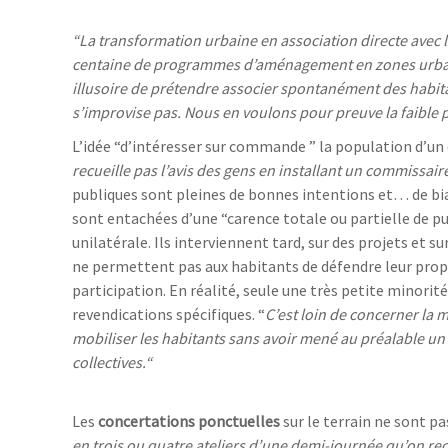
“La transformation urbaine en association directe avec l
centaine de programmes d’aménagement en zones urbaines
illusoire de prétendre associer spontanément des habita
s’improvise pas. Nous en voulons pour preuve la faible 
L’idée “d’intéresser sur commande ” la population d’un qu
recueille pas l’avis des gens en installant un commissa
publiques sont pleines de bonnes intentions et… de bia
sont entachées d’une “carence totale ou partielle de pu
unilatérale. Ils interviennent tard, sur des projets et 
ne permettent pas aux habitants de défendre leur propre
participation. En réalité, seule une très petite minorité
revendications spécifiques. “
C’est loin de concerner la 
mobiliser les habitants sans avoir mené au préalable un 
collectives.“
Les
concertations ponctuelles
sur le terrain ne sont pa
en trois ou quatre ateliers d’une demi-journée qu’on recu