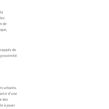
la
les
n de
ique,
frappés de
 proximité.
rs urbains.
artir d’une
e des
le à jouer