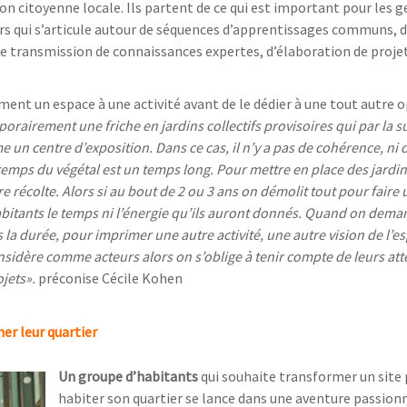
ion citoyenne locale. Ils partent de ce qui est important pour les ge
rs qui s’articule autour de séquences d’apprentissages communs, 
 de transmission de connaissances expertes, d’élaboration de projet
ment un espace à une activité avant de le dédier à une tout autre 
airement une friche en jardins collectifs provisoires qui par la s
un centre d’exposition. Dans ce cas, il n’y a pas de cohérence, ni 
temps du végétal est un temps long. Pour mettre en place des jardi
re récolte. Alors si au bout de 2 ou 3 ans on démolit tout pour faire 
habitants le temps ni l’énergie qu’ils auront donnés. Quand on dem
ns la durée, pour imprimer une autre activité, une autre vision de l’
sidère comme acteurs alors on s’oblige à tenir compte de leurs atte
ojets».
préconise Cécile Kohen
r leur quartier
Un groupe d’habitants
qui souhaite transformer un site
habiter son quartier se lance dans une aventure passion