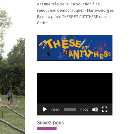
est une très belle introduction à ce
renouveau démocratique. » Marie-Georges
Fayn La pièce THESE ET ANTITHESE que j'ai
écrite
L
e
c
t
e
u
00:00
01:27
r
v
Suivez-nous
i
d