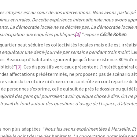
es citoyens est au cœur de nos interventions. Nous avons participé 
 et rurales. De cette expérience internationale nous avons appris
nts. La démocratie locale ne se décrète pas. La démocratie locale 
participation aux enquêtes publiques
[2]
” expose
Cécile Kohen
.
artier peut séduire les collectivités locales mais elle est irréalist
ire enquêteur une demi-journée par semaine pendant trois mois”.
Le
is. Beaucoup d’habitants ignorent jusqu’à leur existence. 80% d’en
blicité”
[3]
. Ces dispositifs verticaux présentent l’intérêt général
sur des affectations prédéterminés, ne proposent pas de scénario al
 vision du territoire ni d’exercer un contrôle en contrepartie de l
 de personnes s’exprime, celle qui suit de près le dossier ou qui dé
majorité des gens qui pourraient avoir quelque chose à dire. On ne 
travail de fond autour des questions d’usage de l’espace, d’attente
s non plus adaptées. “
Nous les avons expérimentées à Marseille. Et 
eille le point de vue des habitants. La concertation organisée par l