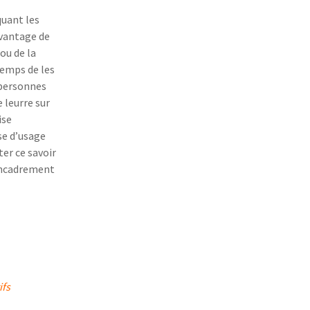
quant les
avantage de
ou de la
temps de les
 personnes
 leurre sur
ise
se d’usage
ter ce savoir
encadrement
ifs