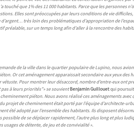
n’a touché que 1% des 11 000 habitants. Parce que les personnes n’o
stions. Elles sont préoccupées par leurs conditions de vie difficiles,
ue d’argent… très loin des problématiques d’appropriation de l’espac
if préalable, sur un temps long afin d’aller à la rencontre des habit
mande de la ville dans le quartier populaire de Lupino, nous avio
iéton. Or cet aménagement apparaissait secondaire aux yeux des h
r vétuste.
Pour montrer leur désaccord
, nombre d’entre-eux ont pr
 pas à leurs priorités”
»
se souvient
Benjamin Guillouet
qui poursui
 ce cheminement piéton. Nous avons réalisé ces aménagements avec
 du projet de cheminement était porté par l’équipe d’architecte-urb
ment été adopté par l’ensemble des habitants. Ils disposent désorm
 fois possible de se déplacer rapidement, l’autre plus long et plus lud
 usages de détente, de jeu et de convivialité ».