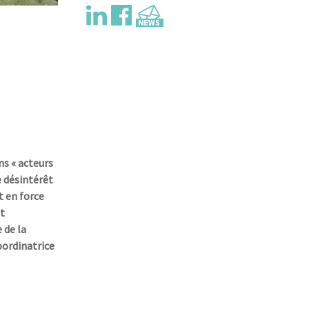
é
o
ns « acteurs
 désintérêt
t en force
et
 de la
oordinatrice