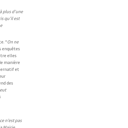
à plus d’une
 qu’il est
ne
e. “
On ne
s enquêtes
tre elles
 de manière
ternatif et
eur
fend des
peut
s
ce n’est pas
a Mairie