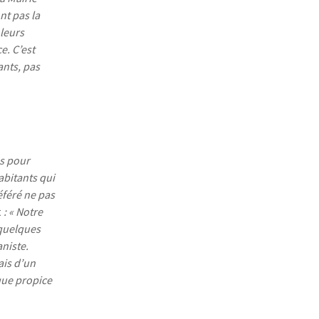
nt pas la
 leurs
e. C’est
ants, pas
ns pour
abitants qui
éféré ne pas
t
: « Notre
 quelques
aniste.
ais d’un
ique propice