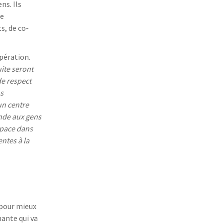
ns. Ils
de
s, de co-
opération.
uite seront
de respect
ns
un centre
ande aux gens
espace dans
ntes à la
 pour mieux
nante qui va