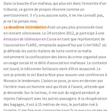
Dans la bouche d’un mafieux, qui plus est dans l’enceinte d’un
tribunal, ce genre de propos résonne comme un
avertissement. Il n’y a eu aucune suite, il ne me connaît pas,
je ne l’ai jamais revu.
La deuxième intimidation
était un peu plus prononcée tout
en restant silencieuse. Le 24 octobre 2012, je participe à une
émission de télévision en Corse
en tant que représentant de
l’association FLARE, remplacée aujourd’hui par Crim’HALT où
je défends les outils italiens de lutte contre la mafia
notamment la confiscation des biens du crime organisé pour
un usage social et le délit d’association mafieuse. Le contexte
est lourd, le bâtonnier Sollacaro vient d’être assassiné. Le
soir je prends le vol Bastia Nice pour assurer une conférence à
Monaco le lendemain. L’avion se pose, je sors en dernier par
l’arrière mais un homme seul qui était à l’avant, attends que
je descende. Sur le tarmac, il me suit du regard pendant je
rejoins l’aéroport avec les autres passagers. A la récupération
des bagages, il est à 15 mètres de moi, le portable rivé à
l’oreille. Il me fixe puis s’approche jusqu’à ce que son visage ne