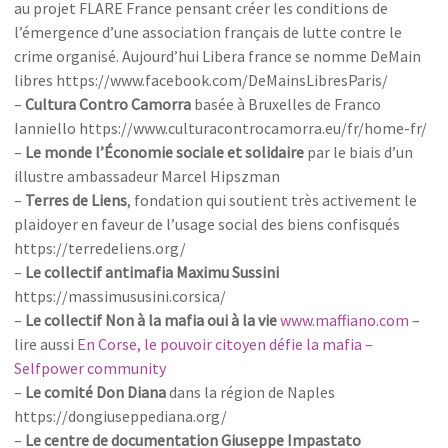
au projet FLARE France pensant créer les conditions de
l’émergence d’une association français de lutte contre le
crime organisé. Aujourd’hui Libera france se nomme DeMain
libres https://www.facebook.com/DeMainsLibresParis/
–
Cultura Contro Camorra
basée à Bruxelles de Franco
Ianniello https://www.culturacontrocamorra.eu/fr/home-fr/
–
Le monde l’Économie sociale et solidaire
par le biais d’un
illustre ambassadeur Marcel Hipszman
–
Terres de Liens
, fondation qui soutient très activement le
plaidoyer en faveur de l’usage social des biens confisqués
https://terredeliens.org/
–
Le collectif antimafia Maximu Sussini
https://massimususini.corsica/
–
Le collectif Non à la mafia oui à la vie
www.maffiano.com
–
lire aussi
En Corse, le pouvoir citoyen défie la mafia –
Selfpower community
–
Le comité Don Diana
dans la région de Naples
https://dongiuseppediana.org/
–
Le centre de documentation Giuseppe Impastato