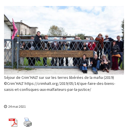
y
s
u
r
l
'
e
m
p
o
w
e
r
m
e
n
Séjour de Crim’HALT sur sur les terres libérées de la mafia (2019)
t
©Crim’HALT https://crimhalt.org/2019/05/14/que-faire-des-biens-
saisis-et-confisques-aux-malfaiteurs-par-la-justice/
24 mai 2021